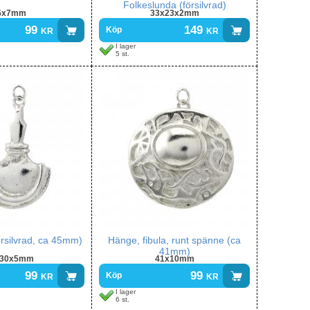
Folkeslunda (försilvrad)
5x7mm
33x23x2mm
99
kr
149
kr
Köp
I lager
5 st.
rsilvrad, ca 45mm)
Hänge, fibula, runt spänne (ca
41mm)
x30x5mm
41x10mm
99
kr
99
kr
Köp
I lager
6 st.