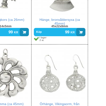
gkors (ca 26mm)
Hänge, bronsåldersyxa (ca
45mm)
x14x5mm
45x22x8mm
99
kr
99
kr
Köp
I lager
2 st.
omma (ca 45mm)
Örhänge, Vikingaorm, från