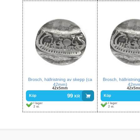
Brosch, hällristning av skepp (ca
Brosch, hällristnin
42mm)
42mm
42x5mm
42x5m
99
kr
Köp
Köp
I lager
I lager
2 st.
2 st.