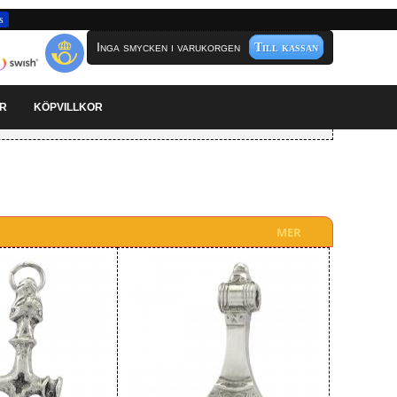
s
Inga smycken i varukorgen
Till kassan
AR
KÖPVILLKOR
MER