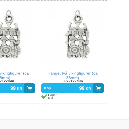
vikingfigurer (ca
Hänge, två vikingfigurer (ca
8mm)
38mm)
x21x2mm
38x21x2mm
99
kr
99
kr
Köp
I lager
6 st.