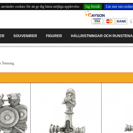
 använder cookies för att ge dig bästa möjliga upplevelse.
Jag förstår
Läs mer om cookie
ER
SOUVENIRER
FIGURER
HÄLLRISTNINGAR OCH RUNSTEN
n Tennung.