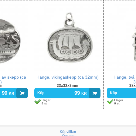
g av skepp (ca
Hänge, vikingaskepp (ca 32mm)
Hänge, två 
)
3
m
23x32x3mm
38
99
kr
99
kr
Köp
Köp
I lager
I lager
8 st.
6 st.
Köpvillkor