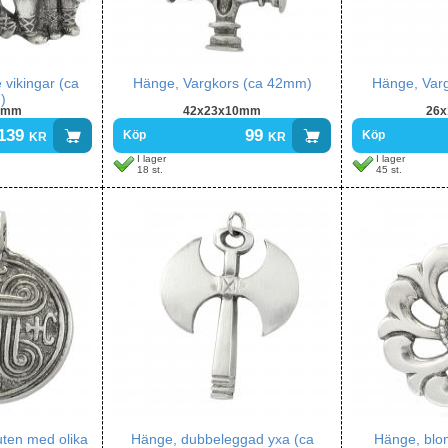
 vikingar (ca
Hänge, Vargkors (ca 42mm)
Hänge, Var
)
4mm
42x23x10mm
26
139
kr
99
kr
Köp
Köp
I lager
I lager
18 st.
45 st.
uten med olika
Hänge, dubbeleggad yxa (ca
Hänge, bl