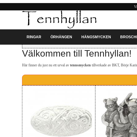
Vi
RINGAR
ÖRHÄNGEN
HÄNGSMYCKEN
BROSCH
Du är på: Startsidan
Välkommen till Tennhyllan!
Här finner du just nu ett urval av
tennsmycken
tillverkade av BKT, Börje Kari