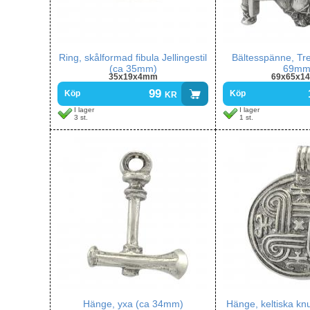
Ring, skålformad fibula Jellingestil
Bältesspänne, Tre
(ca 35mm)
69mm
35x19x4mm
69x65x1
99
kr
Köp
Köp
I lager
I lager
3 st.
1 st.
Hänge, yxa (ca 34mm)
Hänge, keltiska kn