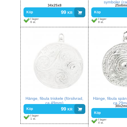
symboler (c
34x25x8
25x6m
99
kr
Köp
Köp
I lager
I lager
6 st.
8 st.
Hänge, fibula triskele (försilvrad,
Hänge, fibula spänn
ca 49mm)
ca 29m
30x2m
99
kr
Köp
Köp
I lager
1 st.
I lager
4 st.