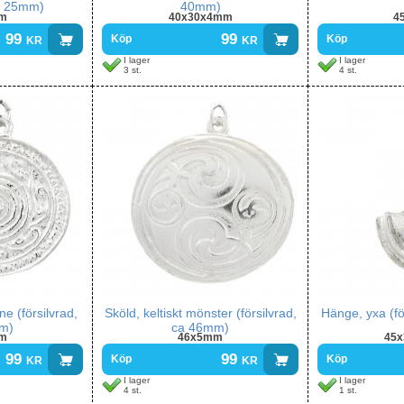
a 25mm)
40mm)
m
40x30x4mm
4
99
kr
99
kr
Köp
Köp
I lager
I lager
3 st.
4 st.
e (försilvrad,
Sköld, keltiskt mönster (försilvrad,
Hänge, yxa (fö
m)
ca 46mm)
m
46x5mm
45
99
kr
99
kr
Köp
Köp
I lager
I lager
4 st.
1 st.