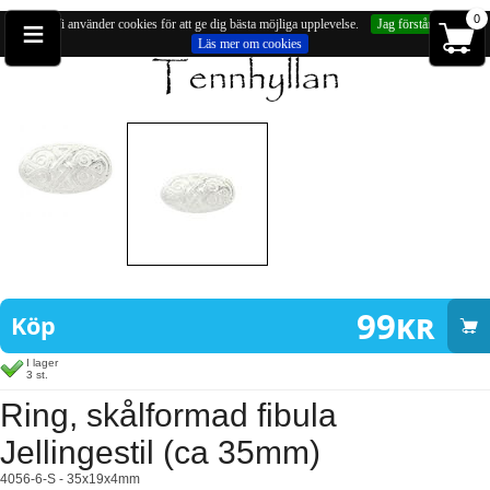
≡
0
Vi använder cookies för att ge dig bästa möjliga upplevelse.
Jag förstår
Läs mer om cookies
Du är på:
Ringar
» Ring, skålformad fibula Jellingestil (ca 35mm)
99
kr
Köp
I lager
3 st.
Ring, skålformad fibula
Jellingestil (ca 35mm)
4056-6-S - 35x19x4mm