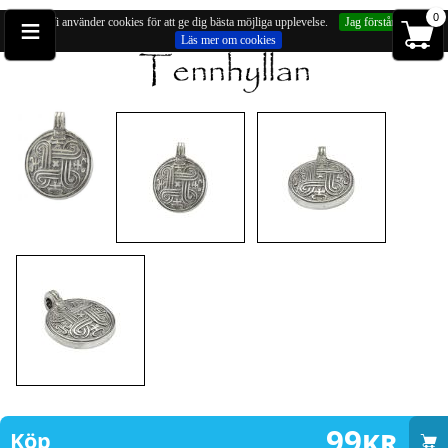
≡
0
Vi använder cookies för att ge dig bästa möjliga upplevelse.
Jag förstår
Läs mer om cookies
Du är på:
Hängsmycken
» Hänge, keltiska knuten med olika symboler (ca 25mm)
99
kr
Köp