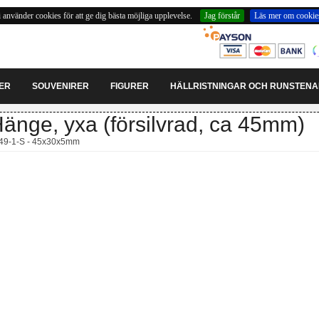
 använder cookies för att ge dig bästa möjliga upplevelse.
Jag förstår
Läs mer om cookie
ER
SOUVENIRER
FIGURER
HÄLLRISTNINGAR OCH RUNSTEN
änge, yxa (försilvrad, ca 45mm)
49-1-S - 45x30x5mm