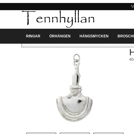
Vi
RINGAR
ÖRHÄNGEN
HÄNGSMYCKEN
BROSCH
Du är på:
Hängsmycken
» Hänge, yxa (försilvrad, ca 45mm)
H
40