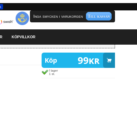
s
Inga smycken i varukorgen
Till kassan
AR
KÖPVILLKOR
99
kr
Köp
I lager
1 st.