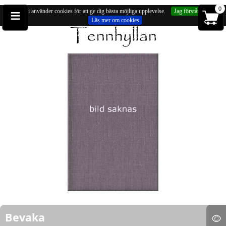
≡
0
Vi använder cookies för att ge dig bästa möjliga upplevelse.
Jag förstår
Läs mer om cookies
Du är på:
Broscher
» Vikingasköld, brosch
Bevaka