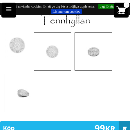
≡
0
Vi använder cookies för att ge dig bästa möjliga upplevelse.
Jag förstår
Läs mer om cookies
Du är på:
Broscher
» Brosch, fibula spänne (försilvrad, ca 32mm)
99
kr
Köp