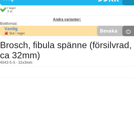
I lager
3 st.
Andra varianter:
Bokformat:
Vanlig
Bevaka
Slut i lager.
Brosch, fibula spänne (försilvrad,
ca 32mm)
4043-5-S - 32x3mm