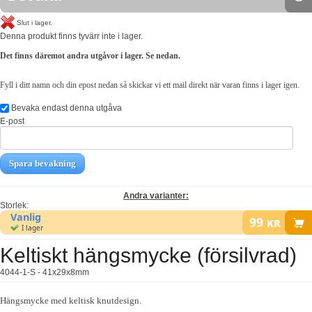
Slut i lager.
Denna produkt finns tyvärr inte i lager.
Det finns däremot andra utgåvor i lager. Se nedan.
Fyll i ditt namn och din epost nedan så skickar vi ett mail direkt när varan finns i lager igen.
Bevaka endast denna utgåva
E-post
Spara bevakning
Andra varianter:
Storlek:
Vanlig
99
kr
I lager
Keltiskt hängsmycke (försilvrad)
4044-1-S - 41x29x8mm
Hängsmycke med keltisk knutdesign.