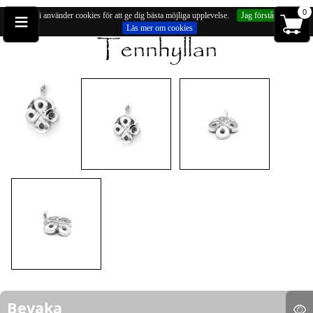
≡
0
Vi använder cookies för att ge dig bästa möjliga upplevelse.
Jag förstår
Läs mer om cookies
Du är på:
Hängsmycken
» Keltiskt hängsmycke (försilvrad)
Bevaka