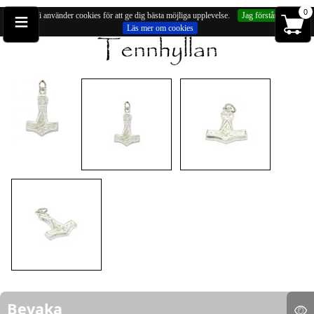
≡
0
Vi använder cookies för att ge dig bästa möjliga upplevelse.
Jag förstår
Läs mer om cookies
Du är på:
Hängsmycken
» Hänge, Torshammare (försilvrad, ca 16mm)
Bevaka