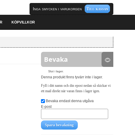
Inga smycken i varukorgen
Till kassan
AR
KÖPVILLKOR
Bevaka
Slut i lager.
Denna produkt finns tyvärr inte i lager.
Fyll i ditt namn och din epost nedan så skickar vi
ett mail direkt när varan finns i lager igen.
Bevaka endast denna utgåva
E-post
Spara bevakning