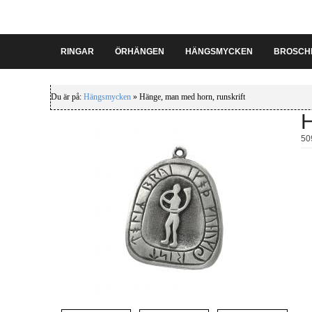
RINGAR
ÖRHÄNGEN
HÄNGSMYCKEN
BROSCH
Du är på:
Hängsmycken
» Hänge, man med horn, runskrift
H
50