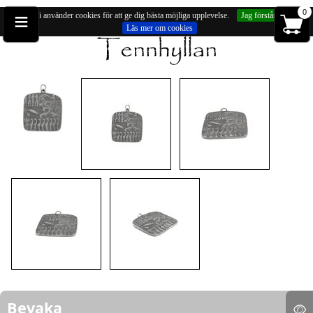
≡
0
Vi använder cookies för att ge dig bästa möjliga upplevelse.
Jag förstår
Läs mer om cookies
Du är på:
Hängsmycken
» Hänge, hällristningar från kiviksgraven (ca 38mm)
Bevaka