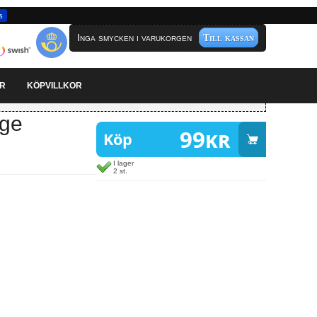
s
Inga smycken i varukorgen
Till kassan
AR
KÖPVILLKOR
nge
99
kr
Köp
I lager
2 st.