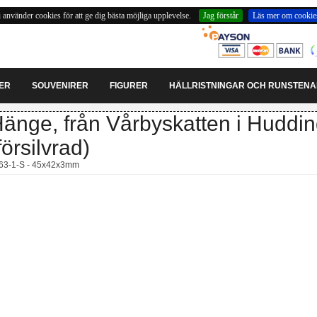
 använder cookies för att ge dig bästa möjliga upplevelse.
Jag förstår
Läs mer om cookie
ER
SOUVENIRER
FIGURER
HÄLLRISTNINGAR OCH RUNSTEN
änge, från Vårbyskatten i Huddi
försilvrad)
63-1-S - 45x42x3mm