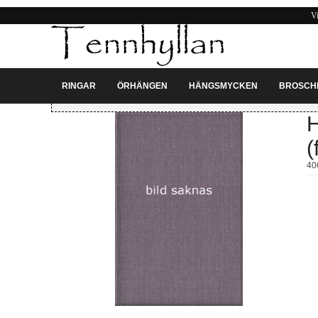
Vi
RINGAR
ÖRHÄNGEN
HÄNGSMYCKEN
BROSCH
Du är på:
Hängsmycken
» Hänge, från Vårbyskatten i Huddinge (försilvrad)
H
(
40