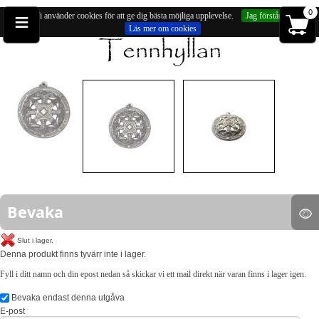
≡
0
Vi använder cookies för att ge dig bästa möjliga upplevelse.
Jag förstår
Läs mer om cookies
Du är på:
Hängsmycken
» Hänge, filigranspänne (ca 54mm)
Bevaka
Slut i lager.
Denna produkt finns tyvärr inte i lager.
Fyll i ditt namn och din epost nedan så skickar vi ett mail direkt när varan finns i lager igen.
Bevaka endast denna utgåva
E-post