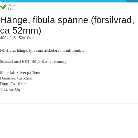
I lager
1 st.
Hänge, fibula spänne (försilvrad,
ca 52mm)
4004-1-S - 52x10mm
Försilvrat hänge, fyra små triskeler runt mittpunkten.
Stansad med BKT, Börje Karin Tennung.
Material: Silver på Tenn
Diameter: Ca 52mm
Djup: Ca 10mm
Vikt: ca 33g