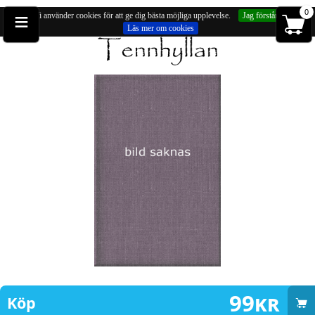
≡
0
Vi använder cookies för att ge dig bästa möjliga upplevelse.
Jag förstår
Läs mer om cookies
Du är på:
Hängsmycken
» Hänge, fibula spänne (försilvrad, ca 52mm)
99
kr
Köp