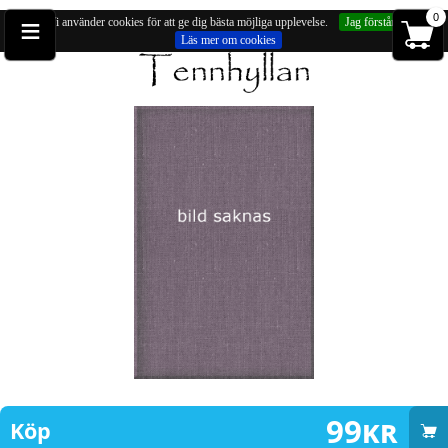
≡
0
Vi använder cookies för att ge dig bästa möjliga upplevelse.
Jag förstår
Läs mer om cookies
Du är på:
Hängsmycken
» Hänge, fibula, runt spänne (försilvrad, ca 48mm)
99
kr
Köp