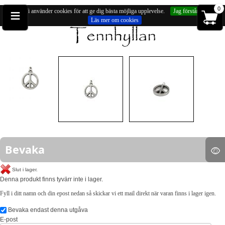
≡
0
Vi använder cookies för att ge dig bästa möjliga upplevelse.
Jag förstår
Läs mer om cookies
Du är på:
Hängsmycken
» Fredstecknet, ca 22 mm
Bevaka
Slut i lager.
Denna produkt finns tyvärr inte i lager.
Fyll i ditt namn och din epost nedan så skickar vi ett mail direkt när varan finns i lager igen.
Bevaka endast denna utgåva
E-post