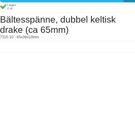
I lager
2 st.
Bältesspänne, dubbel keltisk
drake (ca 65mm)
7115-10 - 65x38x10mm