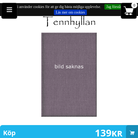
≡
0
Vi använder cookies för att ge dig bästa möjliga upplevelse.
Jag förstår
Läs mer om cookies
Du är på:
Bältesspännen
» Bältesspänne, dubbel keltisk drake (ca 65mm)
139
kr
Köp